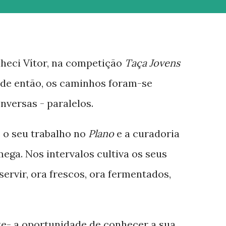
nheci Vítor, na competição
Taça Jovens
de então, os caminhos foram-se
nversas - paralelos.
e o seu trabalho no
Plano
e a curadoria
ega. Nos intervalos cultiva os seus
ervir, ora frescos, ora fermentados,
nte- a oportunidade de conhecer a sua