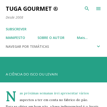
Avançar para o conteúdo principal
TUGA GOURMET ®
Desde 2008
SUBSCREVER
MANIFESTO
SOBRE O AUTOR
Mais…
NAVEGAR POR TEMÁTICAS
A CIÊNCIA DO ISCO OU LEVAIN
N
as próximas semanas irei apresentar vários
aspectos a ter em conta no fabrico do pão.
Para se obter um bom pão a base indispensável é o
levain