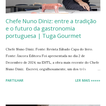
s
Chefe Nuno Diniz: entre a tradição
e o futuro da gastronomia
portuguesa | Tuga Gourmet
Chefe Nuno Diniz. Fonte: Revista Sábado Capa do livro.
Fonte: Âncora Editora Foi apresentada no dia 2 de
Dezembro de 2024, na EHTL, a obra mais recente do Chefe
Nuno Diniz. Escrevi, orgulhosamente, um dos três
prefácios, com a companhia de Sónia Alcaso e o Chefe José
PARTILHAR
LER MAIS »»»»»
Avillez. A inquietude do pensamento ou a materialização da
profundidade humana: As palavras. Agostinho Da Silva, Raúl
Brandão, Professor Adriano Moreira e Bob Dylan são
evocados, com mais ou menos expressão. Aqui e na obra. A