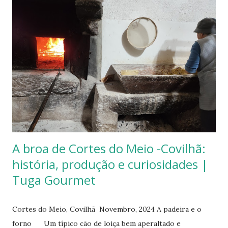
melhor solução é comprar. Chefe para uns, Professor para
outros. Na comunidade sempre foi acarinhado, venerado.
Fora, nunca unânime, muito menos compreendido, mas
sempre coerente, feliz e orgulhoso do seu percurso (e com
razões para tal). Este conjunto de perguntas e respostas
que se faz publicar não são sobre o livro, mas sobre o
homem, sobre a vida, sobre a história, sobre o presente ou
então sobre tudo. A melhor solução é ler. Durante o
período Romano os subprodutos da uva, do mel, do ól...
A broa de Cortes do Meio -Covilhã:
história, produção e curiosidades |
Tuga Gourmet
Cortes do Meio, Covilhã Novembro, 2024 A padeira e o
forno Um típico cão de loiça bem aperaltado e