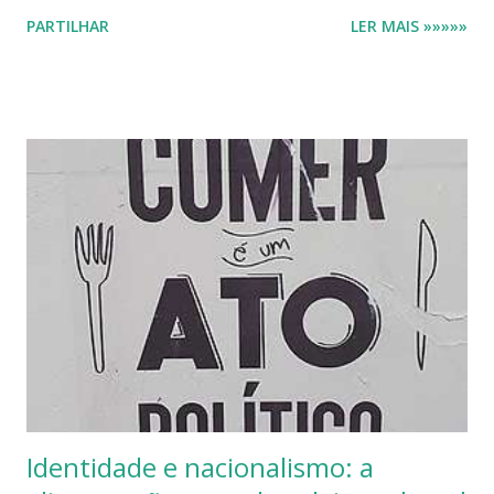
Pinhol O que é isto de comida e identidade? As pessoas
PARTILHAR
LER MAIS »»»»»
comem cultura. A comida deve ser, por isso, interpretada
como uma construção cultural, será o elo entre uma
determinada comunidade em determinada geografia. Não
ingerimos tudo o que é possível ingerir. Selecionamos de
acordo com a nossa cultura, educação, meio ambiente. Será
um complemento ou uma integração? Uma representação
do quadro social a que pertencemos? Ou apenas
convenções que se foram transformando numa memória
cultural e uniforme, num espaço quimérico? O culto ao
bacalhau, protagonista deste texto, está enraizado nos
nossos habitus culinários, que se formou pela
incorporação, ao longo de centenas de anos. Segundo
Gordon Shepherd , neurocientista americano, estas
combinações q...
Identidade e nacionalismo: a