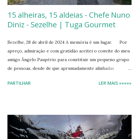
15 alheiras, 15 aldeias - Chefe Nuno
Diniz - Sezelhe | Tuga Gourmet
Sezelhe, 28 de abril de 2024 A memória é um lugar. Por
apreço, admiração e com gratidão aceitei o convite do meu
amigo Ângelo Paupério para constituir um pequeno grupo
de pessoas, desde de que aprumadamente alinhadas
procurassem distinguir a comida do alimento.
PARTILHAR
LER MAIS »»»»»
Constituído o grupo, seguimos juntos para uma viagem de
cerca de 150 quilómetros. Parámos no centro de
Montalegre. O tradicional café, no tradicional
estabelecimento, com o tradicional aroma a mofo. Sempre
que vou para o interior é um prazer sentar-me nestes
cafés e, como bom português costumeiro, ouço as
conversas. Fala-se do que é importante: no gado, nas