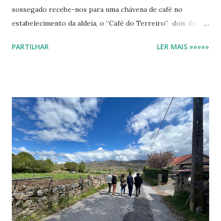
sossegado recebe-nos para uma chávena de café no
estabelecimento da aldeia, o “Café do Terreiro” dois dedos
de conversa depois com a Sra. Célia, descubro
PARTILHAR
LER MAIS »»»»»
inusitadamente, um tipo de pão que desconhecia - a broa
das cortes! O cão da boa tradição lusa Curiosamente só
é produzida uma vez por semana. Por sorte estava no sítio
certo, no dia certo. Na noite seguinte, ainda os galos
dormiam, o relógio da capela marcava as três horas em
ponto e já descíamos ladeira abaixo, guiados por uma
pequena lanterna e pela esperança de encontrar a padeira
da aldeia no seu labor. As ruas da madrugada A
calçada irregular não permite distrações, ainda que por
vezes se possa levantar o olhar e perceber que ainda há
fumo em algumas chaminés. Um ou outro cão ladrando,
desconfiados à nossa passagem. Não é uma pada...