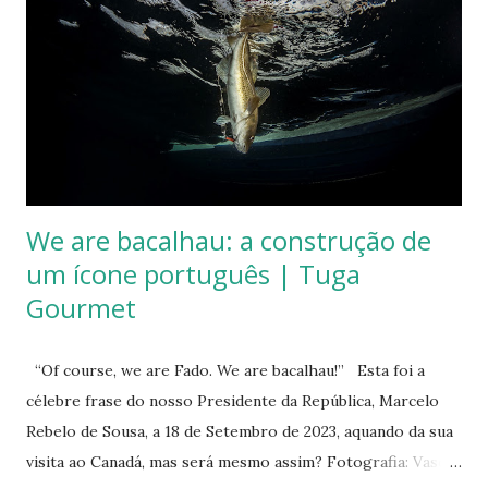
sementeiras e nas colheitas. Pensa-se no que é real. Está
frio e nublado. O sol espreita tímido. Compram-se as
últimas cebolas, antes do almoço. Dali a Sezelhe são mais
uns minutos de carro que percorremos com a mesma
lentidão dos nossos olhos deslumbrados por tamanha
beleza destas paisagens transm...
We are bacalhau: a construção de
um ícone português | Tuga
Gourmet
“Of course, we are Fado. We are bacalhau!” Esta foi a
célebre frase do nosso Presidente da República, Marcelo
Rebelo de Sousa, a 18 de Setembro de 2023, aquando da sua
visita ao Canadá, mas será mesmo assim? Fotografia: Vasco