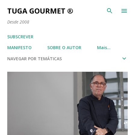
Avançar para o conteúdo principal
TUGA GOURMET ®
Desde 2008
SUBSCREVER
MANIFESTO
SOBRE O AUTOR
Mais…
NAVEGAR POR TEMÁTICAS
M
e
n
s
a
g
e
n