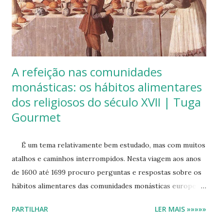
outras artes, que nos deixaram um legado vasto e palpável
como pinturas, objetos ou monumentos. Apoioar-me-ei,
portanto, em escritos produzidos pelas elites de então.
Este texto é uma análise genérica sobre os produtos, háb...
A refeição nas comunidades
monásticas: os hábitos alimentares
dos religiosos do século XVII | Tuga
Gourmet
É um tema relativamente bem estudado, mas com muitos
atalhos e caminhos interrompidos. Nesta viagem aos anos
de 1600 até 1699 procuro perguntas e respostas sobre os
hábitos alimentares das comunidades monásticas europeias,
com enfoque particular nas portuguesas. É uma escavação
PARTILHAR
LER MAIS »»»»»
que tem tanto de atraente como de complexa. As