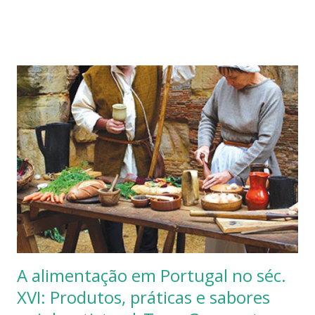
si uma soma de vários acasos. Milhões de cisnes negros
depois aqui estamos nós, a escrever e a ler através de
redes mais ou menos inteligentes, mais ou menos artificiais.
Períodos em análise: Paleolítico : surgem as primeiras
ferramentas em pedra. Usa-se fogo. As comunidades são
nómadas e deslocam-se de local em local conforme as
estações do ano, em função da diversidade e qualidade dos
alimentos. Neolítico: a caça deixa de ser principal fonte de
subsistência e surge a agricultura e a domesticação dos
animais. Surgem as primeiras aldeias ou comunidades
estabelecidas em determinado perímetro geográfico. Os
dentes e a alimentação Ao lo...
A alimentação em Portugal no séc.
XVI: Produtos, práticas e sabores