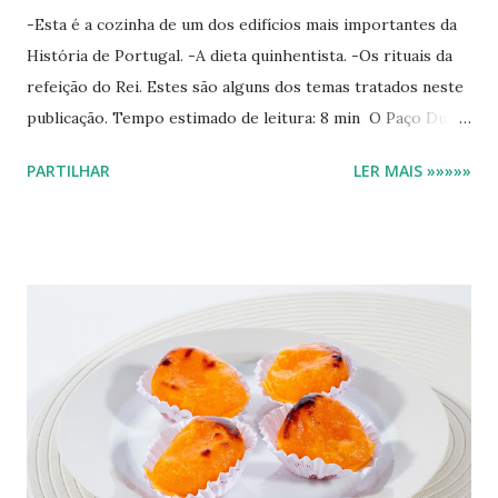
-Esta é a cozinha de um dos edifícios mais importantes da
História de Portugal. -A dieta quinhentista. -Os rituais da
refeição do Rei. Estes são alguns dos temas tratados neste
publicação. Tempo estimado de leitura: 8 min O Paço Ducal
começou a ser construído no ano de 1501 pelo quarto
PARTILHAR
LER MAIS »»»»»
Duque de Bragança. Desde então foi sofrendo variadas
obras de remodelação. No séc.XVII, com a ascensão da Casa
de Bragança ao trono, em 1640, este Paço torna-se
residência permanente da família Real. A partir do ano de
1910, com a implementação da República, o Paço é
encerrado, reabrindo por vontade expressa de D.Manuel II
ao público, 30 anos depois. No séc. XVII saiu desta cozinha,
por exemplo, o banquete de casamento de D.João IV com
D.Luísa de Gusmão, que António de Oliveira de Cadornega
nos descreve na sua obra "Descrição de Vila Viçosa". A dieta
"Nobre" era composta essencialmente por carne , muita