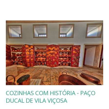
comunidades monásticas viviam para orar e trabalhar.
Qualquer mosteiro que pertencesse a esta ordem seria
obrigado a seguir um conjunto de diretrizes descritas na
constituição da regra de São Bento. Escrita no séc.VI e
profusamente seguida e aplicada nas comunidades
monásticas europeias, principalmente pós séc. X, tornou-se
a maior ordem monástica do mundo. O clero, não
obstante, o conforto que já gozava para a época, possuíam
uma importante função/missão social como, por exemplo,
alimentar os pobres e doentes. Está bem explícito na
constituição o dispenseiro terá cuidado de preparar cada
dia panella de cald...
COZINHAS COM HISTÓRIA - PAÇO
DUCAL DE VILA VIÇOSA