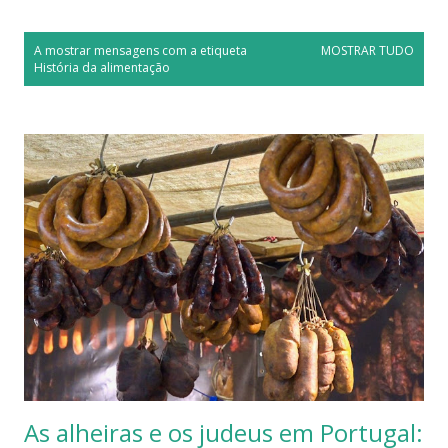
M
A mostrar mensagens com a etiqueta
MOSTRAR TUDO
e
História da alimentação
n
s
a
g
e
n
s
As alheiras e os judeus em Portugal: