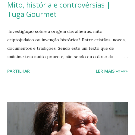
Mito, história e controvérsias |
Tuga Gourmet
Investigação sobre a origem das alheiras: mito
criptojudaico ou invenção histórica? Entre cristãos-novos,
documentos e tradições. Sendo este um texto que de
unânime tem muito pouco e, não sendo eu o dono da
verdade absoluta, a par de todas as referências que
PARTILHAR
LER MAIS »»»»»
poderão consultar na bibliografia, solicitei o apoio do chefe
Nuno Diniz na revisão deste artigo. Além de ter sido o
moderador da minha primeira apresentação pública (2009)
no saudoso Peixe em Lisboa, sempre o admirei como
profissional e cronista. Foi , é, e continua a ser um
relevante influenciador de várias gerações de cozinheiros
(não confundir com o termo barato de influencer ) e um
profundo conhecedor da gastronomia portuguesa.