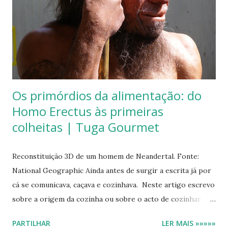
Produção de enchidos em Vinhais A etimologia da palavra
alheira (Alho + sufixo eira) Suspeita-se que deriva da
designação que encontramos também nas ervas alheiras :
Alliaria petiolata, Allium victorialis, Allium vinale ou Allium
sphoerocephalon . Já desde o antigo Egipto qu...
Os primórdios da alimentação: do
Homo Erectus às primeiras
colheitas | Tuga Gourmet
Reconstituição 3D de um homem de Neandertal. Fonte:
National Geographic Ainda antes de surgir a escrita já por
cá se comunicava, caçava e cozinhava. Neste artigo escrevo
sobre a origem da cozinha ou sobre o acto de cozinhar
que, como todos sabemos está umbilicalmente ligado à
PARTILHAR
LER MAIS »»»»»
evolução da civilização. Não procurei ordenar o que é por