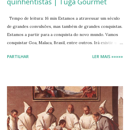
quinhentistas | Tuga Gourmet
Tempo de leitura: 16 min Estamos a atravessar um século
de grandes convulsões, mas também de grandes conquistas.
Estamos a partir para a conquista do novo mundo. Vamos
conquistar Goa, Malaca, Brasil, entre outros. Irá existir uma
crise de sucessão com a morte de D. Sebastião. Vamos
PARTILHAR
LER MAIS »»»»»
perder a independência por algumas décadas.
Continuaremos a viver num país onde o conhecimento, a
cultura e o dinheiro estará na posse de uma minoria. Só
para termos uma ideia, em 1878, quase 80% dos
portugueses maiores de 6 anos não sabiam ler, imagine-se
378 anos antes! (RUI RAMOS,1988) . A alimentação e as suas
tradições são um legado de milhares de anos. É um
organismo vivo, em constante mutação. Os vestígios deste
tempo, na alimentação, não são tão tangíveis como em