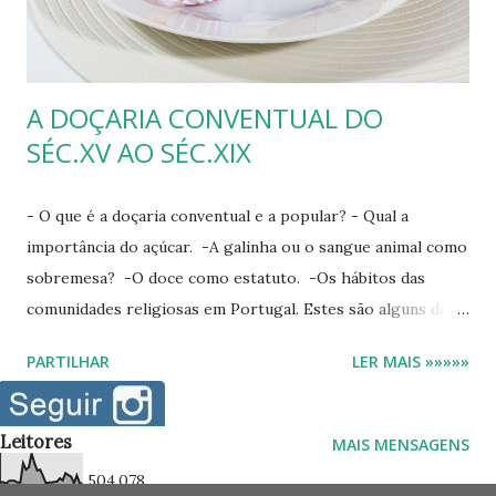
carne, pouco peixe e poucos legumes. Em 1524, n...
A DOÇARIA CONVENTUAL DO
SÉC.XV AO SÉC.XIX
- O que é a doçaria conventual e a popular? - Qual a
importância do açúcar. -A galinha ou o sangue animal como
sobremesa? -O doce como estatuto. -Os hábitos das
comunidades religiosas em Portugal. Estes são alguns dos
temas abordados No fim está um vídeo que explica de uma
PARTILHAR
LER MAIS »»»»»
forma geral as rotinas dentro destas comunidades.
Castanhas de Ovos Fonte: espigadourada Segundo Virgílio
Nogueiro Gomes , uma das personalidades que muito
Leitores
MAIS MENSAGENS
admiro e que se dedica, entre muitas outras coisas, ao
504,078
estudo da história da alimentação, esclarece que não